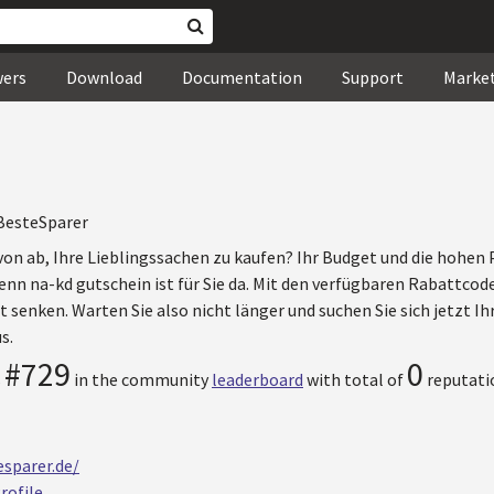
wers
Download
Documentation
Support
Marke
BesteSparer
von ab, Ihre Lieblingssachen zu kaufen? Ihr Budget und die hohen
enn na-kd gutschein ist für Sie da. Mit den verfügbaren Rabattco
senken. Warten Sie also nicht länger und suchen Sie sich jetzt Ih
s.
#729
0
s
in the community
leaderboard
with total of
reputati
sparer.de/
rofile