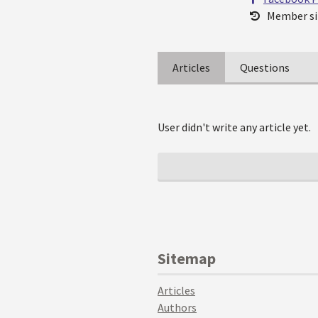
Member si
Articles
Questions
User didn't write any article yet.
Sitemap
Articles
Authors