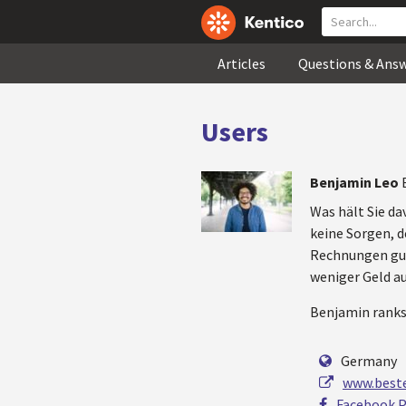
Articles
Questions & Ans
Users
Benjamin Leo
Was hält Sie da
keine Sorgen, d
Rechnungen gut 
weniger Geld au
Benjamin rank
Germany
www.beste
Facebook P